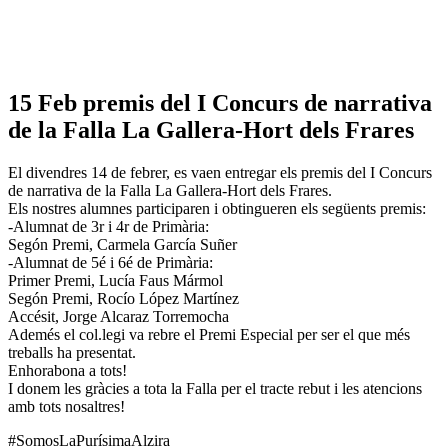
15 Feb
premis del I Concurs de narrativa
de la Falla La Gallera-Hort dels Frares
El divendres 14 de febrer, es vaen entregar els premis del I Concurs
de narrativa de la Falla La Gallera-Hort dels Frares.
Els nostres alumnes participaren i obtingueren els següents premis:
-Alumnat de 3r i 4r de Primària:
Segón Premi, Carmela García Suñer
-Alumnat de 5é i 6é de Primària:
Primer Premi, Lucía Faus Mármol
Segón Premi, Rocío López Martínez
Accésit, Jorge Alcaraz Torremocha
Ademés el col.legi va rebre el Premi Especial per ser el que més
treballs ha presentat.
Enhorabona a tots!
I donem les gràcies a tota la Falla per el tracte rebut i les atencions
amb tots nosaltres!
#SomosLaPurísimaAlzira