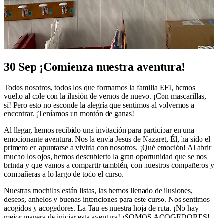
30 Sep
¡Comienza nuestra aventura!
Todos nosotros, todos los que formamos la familia EFI, hemos
vuelto al cole con la ilusión de vernos de nuevo. ¡Con mascarillas,
sí! Pero esto no esconde la alegría que sentimos al volvernos a
encontrar. ¡Teníamos un montón de ganas!
Al llegar, hemos recibido una invitación para participar en una
emocionante aventura. Nos la envía Jesús de Nazaret, Él, ha sido el
primero en apuntarse a vivirla con nosotros. ¡Qué emoción! Al abrir
mucho los ojos, hemos descubierto la gran oportunidad que se nos
brinda y que vamos a compartir también, con nuestros compañeros y
compañeras a lo largo de todo el curso.
Nuestras mochilas están listas, las hemos llenado de ilusiones,
deseos, anhelos y buenas intenciones para este curso. Nos sentimos
acogidos y acogedores. La Tau es nuestra hoja de ruta. ¡No hay
mejor manera de iniciar esta aventura! ¡SOMOS ACOGEDORES!