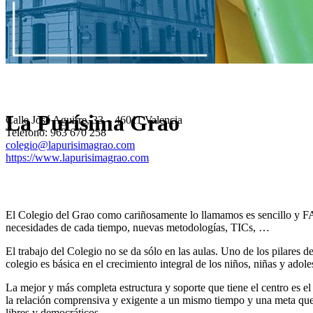
La Purísima Grao
Calle José Aguirre, 33 – 46011 Valencia
Teléfono: 963 670 258
colegio@lapurisimagrao.com
https://www.lapurisimagrao.com
El Colegio del Grao como cariñosamente lo llamamos es sencillo y FA
necesidades de cada tiempo, nuevas metodologías, TICs, …
El trabajo del Colegio no se da sólo en las aulas. Uno de los pilares
colegio es básica en el crecimiento integral de los niños, niñas y adole
La mejor y más completa estructura y soporte que tiene el centro es 
la relación comprensiva y exigente a un mismo tiempo y una meta que 
libres y democráticos.