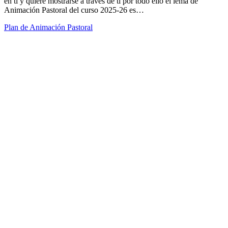
en ti y quiere mostrarse a través de ti por todo ello el lema de
Animación Pastoral del curso 2025-26 es…
Plan de Animación Pastoral