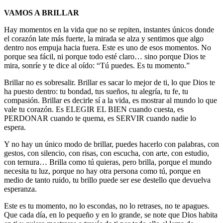
VAMOS A BRILLAR
Hay momentos en la vida que no se repiten, instantes únicos donde
el corazón late más fuerte, la mirada se alza y sentimos que algo
dentro nos empuja hacia fuera. Este es uno de esos momentos. No
porque sea fácil, ni porque todo esté claro… sino porque Dios te
mira, sonríe y te dice al oído: “Tú puedes. Es tu momento.”
Brillar no es sobresalir. Brillar es sacar lo mejor de ti, lo que Dios te
ha puesto dentro: tu bondad, tus sueños, tu alegría, tu fe, tu
compasión. Brillar es decirle sí a la vida, es mostrar al mundo lo que
vale tu corazón. Es ELEGIR EL BIEN cuando cuesta, es
PERDONAR cuando te quema, es SERVIR cuando nadie lo
espera.
Y no hay un único modo de brillar, puedes hacerlo con palabras, con
gestos, con silencio, con risas, con escucha, con arte, con estudio,
con ternura… Brilla como tú quieras, pero brilla, porque el mundo
necesita tu luz, porque no hay otra persona como tú, porque en
medio de tanto ruido, tu brillo puede ser ese destello que devuelva
esperanza.
Este es tu momento, no lo escondas, no lo retrases, no te apagues.
Que cada día, en lo pequeño y en lo grande, se note que Dios habita