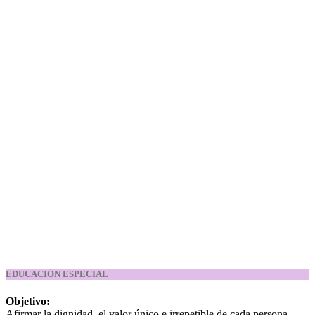
EDUCACIÓN ESPECIAL
Objetivo:
Afirmar la dignidad, el valor único e irrepetible de cada persona,